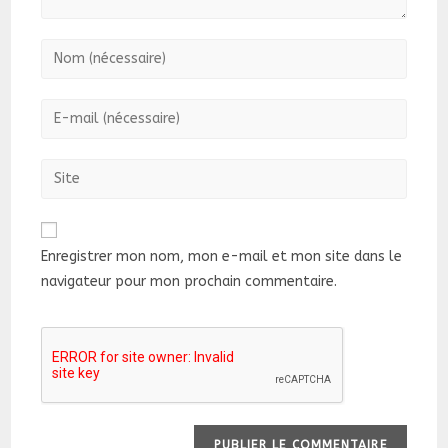
Enter
your
name
Enter
or
your
username
email
Saisir
to
address
l’URL
comment
to
de
comment
votre
Enregistrer mon nom, mon e-mail et mon site dans le
site
navigateur pour mon prochain commentaire.
(facultatif)