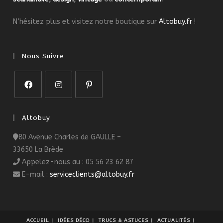
N’hésitez plus et visitez notre boutique sur
Altobuy.fr
!
Nous Suivre
S’ouvre
S’ouvre
S’ouvre
dans
dans
dans
Altobuy
un
un
un
80 Avenue Charles de GAULLE –
nouvel
nouvel
nouvel
33650 La Brède
onglet
onglet
onglet
Appelez-nous au : 05 56 23 62 87
E-mail :
serviceclients@altobuy.fr
ACCUEIL
IDÉES DÉCO
TRUCS & ASTUCES
ACTUALITÉS