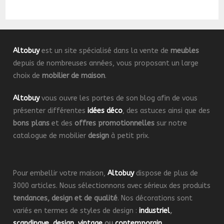
Altobuy
est un site spécialisé dans la vente de
meubles
depuis de nombreuses années, vous proposant un large
choix de
mobilier de maison
.
Altobuy
vous ouvre les portes de son blog afin de vous
présenter différentes
idées déco
, des astuces ainsi que des
bons plans
et des
offres promotionnelles
sur notre
catalogue de mobilier
design
à petit prix.
Pour embellir votre maison,
Altobuy
dispose de plus de
3000 articles. Nous sélectionnons avec sérieux des produits
tendances, design et de qualité
. Nos décorations sont
variés en termes de styles de design :
industriel
,
scandinave
,
design
,
vintage
ou
contemporain
.