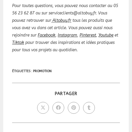
Pour toutes questions, vous pouvez nous contacter au 05
56 23 62 87 ou sur serviceclients@altobuy.fr. Vous
pouvez retrouver sur
Altobuy.fr
tous les produits que
vous avez vu dans cet article. Vous pouvez aussi nous
rejoindre sur
Facebook
,
Instagram
,
Pinterest
,
Youtube
et
Tiktok
pour trouver des inspirations et idées pratiques
pour tous vos projets au quotidien.
ÉTIQUETTES :
PROMOTION
PARTAGER
PARTAGER
CE
CONTENU
Ouvrir
Ouvrir
Ouvrir
Ouvrir
dans
dans
dans
dans
une
une
une
une
autre
autre
autre
autre
fenêtre
fenêtre
fenêtre
fenêtre