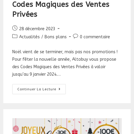
Codes Magiques des Ventes
Privées
Publication
28 décembre 2023
publiée :
Post
Commentaires
Actualités
/
Bons plans
0 commentaire
category:
de
la
Noël vient de se terminer, mais pas nos promotions !
publication :
Pour fêter la nouvelle année, Altobuy vous propose
des Codes Magiques des Ventes Privées à valoir
jusqu’au 9 janvier 2024.…
Codes
Continuer La Lecture
Magiques
Des
Ventes
Privées