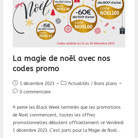
La magie de noël avec nos
codes promo
Publication
Post
1 décembre 2023
Actualités
/
Bons plans
publiée :
category:
Commentaires
0 commentaire
de
la
A peine les Black Week terminés que les promotions
publication :
de Noël commencent, toutes les offres
promotionnelles débutent officiellement ce Vendredi
1 décembre 2023. C’est parti pour la Magie de Noël…