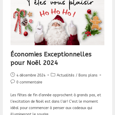
Économies Exceptionnelles
pour Noël 2024
Publication
Post
4 décembre 2024
Actualités
/
Bons plans
publiée :
category:
Commentaires
0 commentaire
de
la
Les fêtes de fin d'année approchent à grands pas, et
publication :
l’excitation de Noël est dans l’air ! C’est le moment
idéal pour commencer à penser aux cadeaux qui
illumineront le sourire…