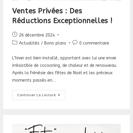
Ventes Privées : Des
Réductions Exceptionnelles !
Publication
26 décembre 2024
publiée :
Post
Commentaires
Actualités
/
Bons plans
0 commentaire
category:
de
la
L’hiver est bien installé, apportant avec lui une envie
publication :
irrésistible de cocooning, de chaleur et de renouveau.
Après la frénésie des fêtes de Noël et les précieux
moments passés en…
Ventes
Continuer La Lecture
Privées
:
Des
Réductions
Exceptionnelles
!