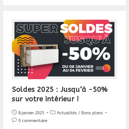
:
La
Semaine
Des
Bons
Plans
!
Soldes 2025 : Jusqu’à -50%
sur votre intérieur !
Publication
Post
8 janvier 2025
Actualités
/
Bons plans
publiée :
category:
Commentaires
0 commentaire
de