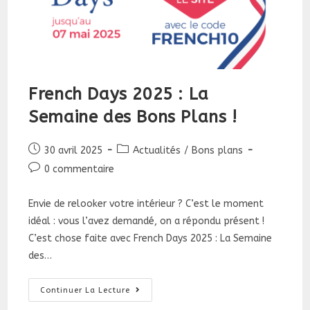
French Days 2025 : La
Semaine des Bons Plans !
Publication
Post
30 avril 2025
Actualités
/
Bons plans
publiée :
category:
Commentaires
0 commentaire
de
la
Envie de relooker votre intérieur ? C’est le moment
publication :
idéal : vous l’avez demandé, on a répondu présent !
C’est chose faite avec French Days 2025 : La Semaine
des…
French
Continuer La Lecture
Days
2025