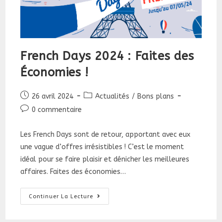
French Days 2024 : Faites des
Économies !
Publication
Post
26 avril 2024
Actualités
/
Bons plans
publiée :
category:
Commentaires
0 commentaire
de
la
Les French Days sont de retour, apportant avec eux
publication :
une vague d’offres irrésistibles ! C’est le moment
idéal pour se faire plaisir et dénicher les meilleures
affaires. Faites des économies…
French
Continuer La Lecture
Days
2024
: