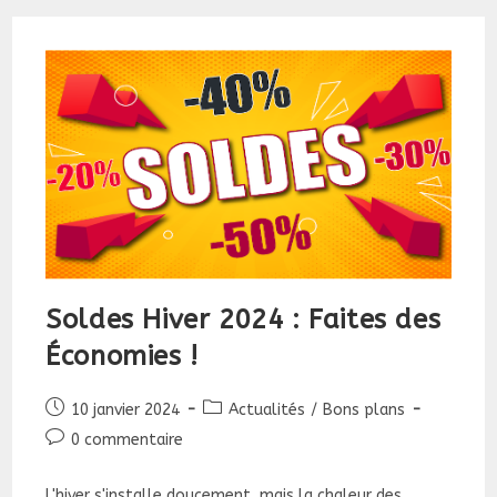
Faites
Des
Économies
!
Soldes Hiver 2024 : Faites des
Économies !
Publication
Post
10 janvier 2024
Actualités
/
Bons plans
publiée :
category:
Commentaires
0 commentaire
de
la
L'hiver s'installe doucement, mais la chaleur des