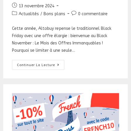
Publication
13 novembre 2024
publiée :
Post
Commentaires
Actualités
/
Bons plans
0 commentaire
category:
de
la
Cette année, Altobuy repense le traditionnel Black
publication :
Friday avec une offre élargie : bienvenue au Black
November : Le Mois des Offres Immanquables !
Pourquoi se limiter à une seule…
Black
Continuer La Lecture
November
:
Le
Mois
Des
Offres
Immanquables
!