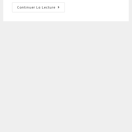
La
Continuer La Lecture
Magie
De
Noël
Avec
Nos
Codes
Promo
Catégories
Catégories
Bons plans
Nous Suivre