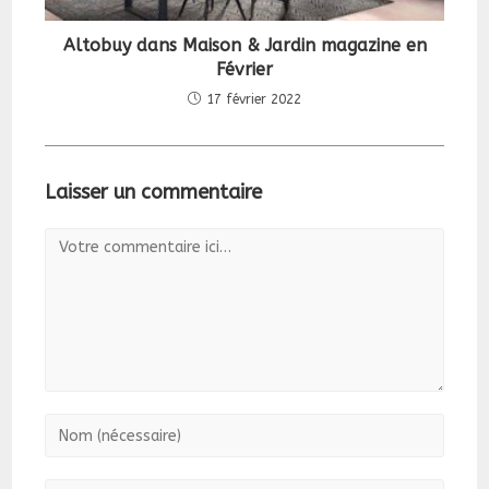
Altobuy dans Maison & Jardin magazine en
Février
17 février 2022
Laisser un commentaire
Comment
Enter
your
name