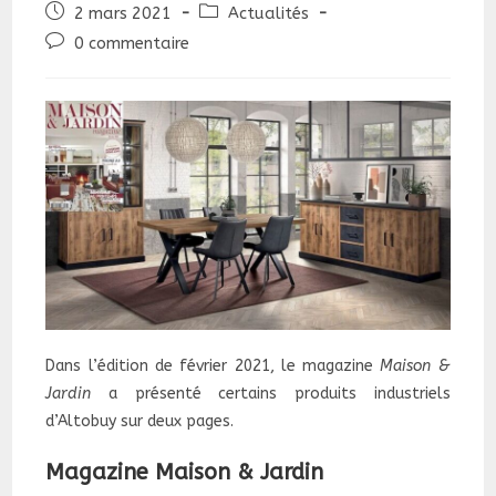
Publication
Post
2 mars 2021
Actualités
publiée :
category:
Commentaires
0 commentaire
de
la
publication :
Dans l’édition de février 2021, le magazine
Maison &
Jardin
a présenté certains produits industriels
d’Altobuy sur deux pages.
Magazine Maison & Jardin