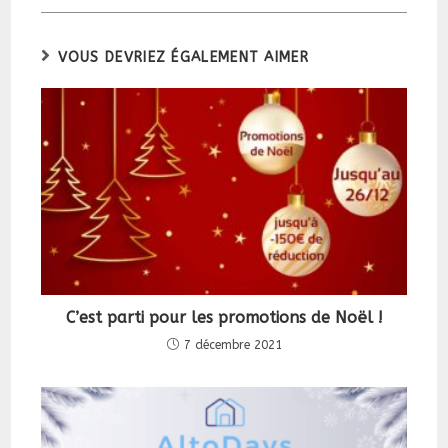
autre
autre
autre
autre
fenêtre
fenêtre
fenêtre
fenêtre
VOUS DEVRIEZ ÉGALEMENT AIMER
C’est parti pour les promotions de Noël !
7 décembre 2021