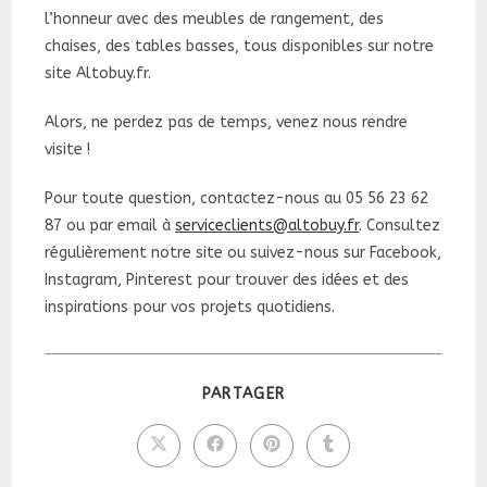
l’honneur avec des meubles de rangement, des
chaises, des tables basses, tous disponibles sur notre
site Altobuy.fr.
Alors, ne perdez pas de temps, venez nous rendre
visite !
Pour toute question, contactez-nous au 05 56 23 62
87 ou par email à
serviceclients@altobuy.fr
. Consultez
régulièrement notre site ou suivez-nous sur Facebook,
Instagram, Pinterest pour trouver des idées et des
inspirations pour vos projets quotidiens.
PARTAGER
PARTAGER
CE
CONTENU
Ouvrir
Ouvrir
Ouvrir
Ouvrir
dans
dans
dans
dans
une
une
une
une