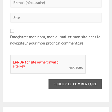
Enter
or
your
username
email
Saisir
to
address
l’URL
comment
to
de
comment
votre
Enregistrer mon nom, mon e-mail et mon site dans le
site
navigateur pour mon prochain commentaire.
(facultatif)