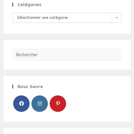
Catégories
Catégories
Sélectionner une catégorie
Nous Suivre
S’ouvre
S’ouvre
S’ouvre
dans
dans
dans
un
un
un