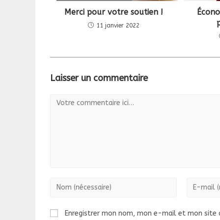
Merci pour votre soutien !
Écono
11 janvier 2022
Laisser un commentaire
Comment
Enter
Enter
your
your
name
email
Enregistrer mon nom, mon e-mail et mon site 