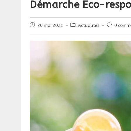
Démarche Eco-respon
Publication
Post
Commentair
20 mai 2021
Actualités
0 comme
publiée :
category:
de
la
publication :