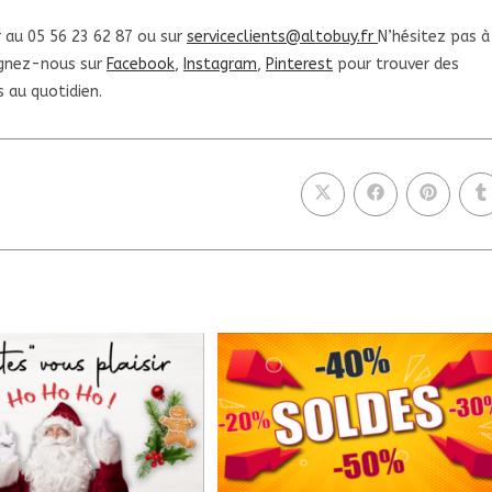
 au 05 56 23 62 87 ou sur
serviceclients@altobuy.fr
N’hésitez pas à
ignez-nous sur
Facebook
,
Instagram
,
Pinterest
pour trouver des
ts au
quotidien.
Ouvrir
Ouvrir
Ouvrir
O
dans
dans
dans
d
une
une
une
u
autre
autre
autre
a
fenêtre
fenêtre
fenêtre
f