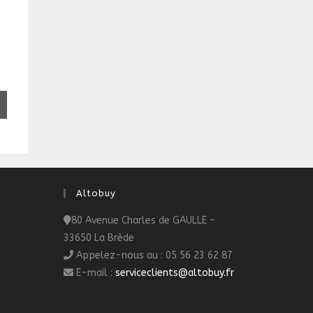
Altobuy
80 Avenue Charles de GAULLE –
33650 La Brède
Appelez-nous au : 05 56 23 62 87
E-mail :
serviceclients@altobuy.fr