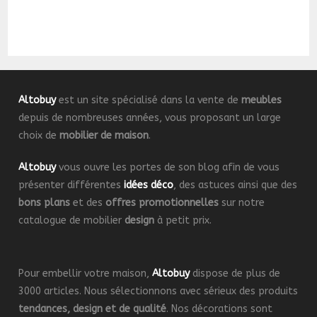
Altobuy
est un site spécialisé dans la vente de
meubles
depuis de nombreuses années, vous proposant un large
choix de
mobilier de maison
.
Altobuy
vous ouvre les portes de son blog afin de vous
présenter différentes
idées déco
, des astuces ainsi que des
bons plans
et des
offres promotionnelles
sur notre
catalogue de mobilier
design
à petit prix.
Pour embellir votre maison,
Altobuy
dispose de plus de
3000 articles. Nous sélectionnons avec sérieux des produits
tendances, design et de qualité
. Nos décorations sont