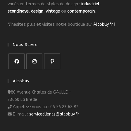
variés en termes de styles de design :
industriel
,
scandinave
,
design
,
vintage
ou
contemporain
.
N’hésitez plus et visitez notre boutique sur
Altobuy.fr
!
Nous Suivre
S’ouvre
S’ouvre
S’ouvre
dans
dans
dans
Altobuy
un
un
un
80 Avenue Charles de GAULLE –
nouvel
nouvel
nouvel
33650 La Brède
onglet
onglet
onglet
Appelez-nous au : 05 56 23 62 87
E-mail :
serviceclients@altobuy.fr