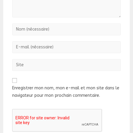
Enter
your
name
Enter
or
your
username
email
Saisir
to
address
l’URL
comment
to
de
comment
votre
Enregistrer mon nom, mon e-mail et mon site dans le
site
navigateur pour mon prochain commentaire.
(facultatif)