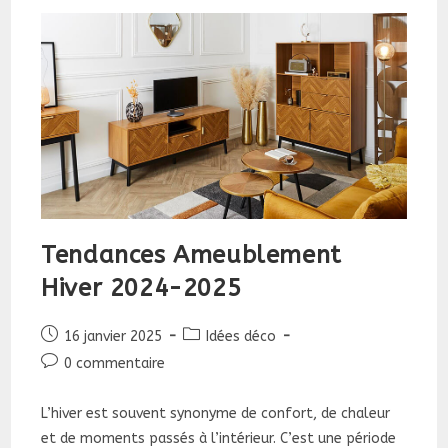
!
Tendances Ameublement
Hiver 2024-2025
Publication
Post
16 janvier 2025
Idées déco
publiée :
category:
Commentaires
0 commentaire
de
la
L’hiver est souvent synonyme de confort, de chaleur
publication :
et de moments passés à l’intérieur. C’est une période