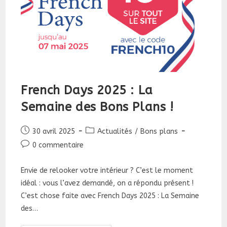
French Days 2025 : La
Semaine des Bons Plans !
Publication
Post
30 avril 2025
Actualités
/
Bons plans
publiée :
category:
Commentaires
0 commentaire
de
la
Envie de relooker votre intérieur ? C’est le moment
publication :
idéal : vous l’avez demandé, on a répondu présent !
C’est chose faite avec French Days 2025 : La Semaine
des…