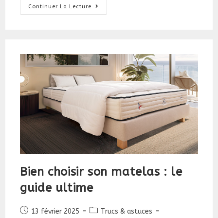
French
Continuer La Lecture
Days
2025
:
La
Semaine
Des
Bons
Plans
!
Bien choisir son matelas : le
guide ultime
Publication
Post
13 février 2025
Trucs & astuces