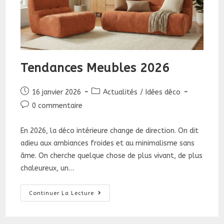
Tendances Meubles 2026
Publication
Post
16 janvier 2026
Actualités
/
Idées déco
publiée :
category:
Commentaires
0 commentaire
de
la
En 2026, la déco intérieure change de direction. On dit
publication :
adieu aux ambiances froides et au minimalisme sans
âme. On cherche quelque chose de plus vivant, de plus
chaleureux, un…
Tendances
Continuer La Lecture
Meubles
2026