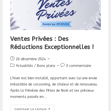
Ventes Privées : Des
Réductions Exceptionnelles !
Publication
26 décembre 2024
publiée :
Post
Commentaires
Actualités
/
Bons plans
0 commentaire
category:
de
la
L’hiver est bien installé, apportant avec lui une envie
publication :
irrésistible de cocooning, de chaleur et de renouveau.
Après la frénésie des fêtes de Noël et les précieux
moments passés en…
Ventes
Continuer La Lecture