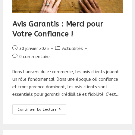
Avis Garantis : Merci pour
Votre Confiance !
Publication
Post
30 janvier 2025
Actualités
publiée :
category:
Commentaires
0 commentaire
de
la
Dans l’univers du e-commerce, les avis clients jouent
publication :
un rôle fondamental. Dans une époque où confiance
et transparence dominent, les avis clients sont
essentiels pour garantir crédibilité et fiabilité. C’est…
Avis
Continuer La Lecture
Garantis
:
Merci
Pour
Votre
Confiance