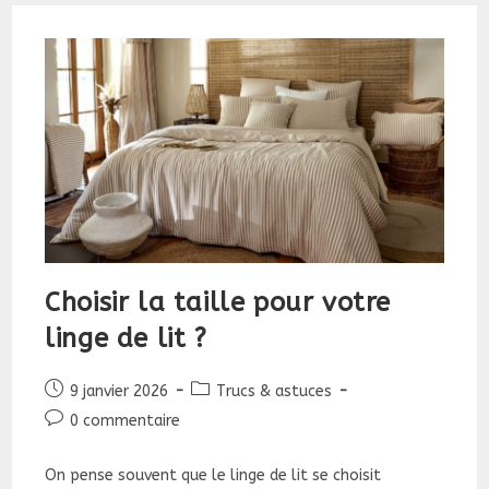
Choisir la taille pour votre
linge de lit ?
Publication
Post
9 janvier 2026
Trucs & astuces
publiée :
category:
Commentaires
0 commentaire
de
la
On pense souvent que le linge de lit se choisit
publication :