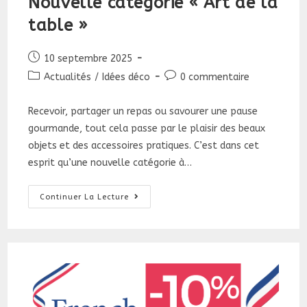
Nouvelle catégorie « Art de la
table »
Publication
10 septembre 2025
publiée :
Post
Commentaires
Actualités
/
Idées déco
0 commentaire
category:
de
la
Recevoir, partager un repas ou savourer une pause
publication :
gourmande, tout cela passe par le plaisir des beaux
objets et des accessoires pratiques. C’est dans cet
esprit qu’une nouvelle catégorie à…
Nouvelle
Continuer La Lecture
Catégorie
«
Art
De
La
Table
»