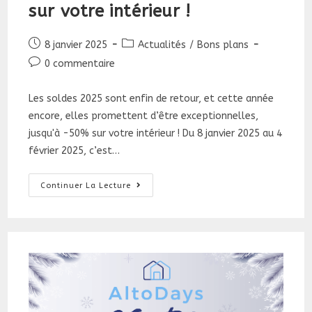
sur votre intérieur !
Publication
Post
8 janvier 2025
Actualités
/
Bons plans
publiée :
category:
Commentaires
0 commentaire
de
la
Les soldes 2025 sont enfin de retour, et cette année
publication :
encore, elles promettent d’être exceptionnelles,
jusqu'à -50% sur votre intérieur ! Du 8 janvier 2025 au 4
février 2025, c’est…
Soldes
Continuer La Lecture
2025
:
Jusqu’à
-50%
Sur
Votre
Intérieur
!