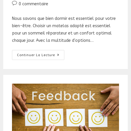
publiée :
category:
Commentaires
0 commentaire
de
la
Nous savons que bien dormir est essentiel pour votre
publication :
bien-être. Choisir un matelas adapté est essentiel
pour un sommeil réparateur et un confort optimal
chaque jour. Avec la multitude d'options…
Bien
Continuer La Lecture
Choisir
Son
Matelas
:
Le
Guide
Ultime