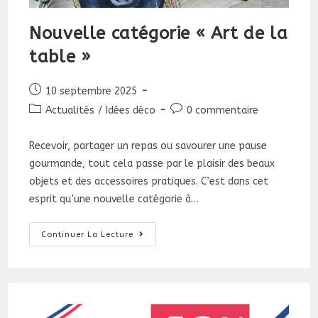
Nouvelle catégorie « Art de la
table »
Publication
10 septembre 2025
publiée :
Post
Commentaires
Actualités
/
Idées déco
0 commentaire
category:
de
la
Recevoir, partager un repas ou savourer une pause
publication :
gourmande, tout cela passe par le plaisir des beaux
objets et des accessoires pratiques. C’est dans cet
esprit qu’une nouvelle catégorie à…
Nouvelle
Continuer La Lecture
Catégorie
«
Art
De
La
Table
»