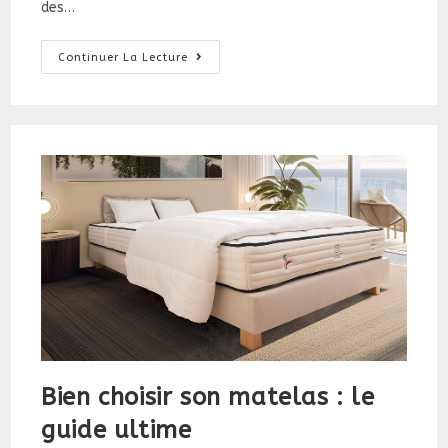
des…
French
Continuer La Lecture
Days
2025
:
La
Semaine
Des
Bons
Plans
!
Bien choisir son matelas : le
guide ultime