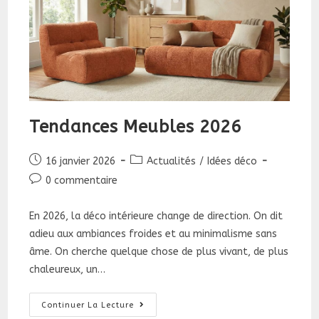
Tendances Meubles 2026
Publication
Post
16 janvier 2026
Actualités
/
Idées déco
publiée :
category:
Commentaires
0 commentaire
de
la
En 2026, la déco intérieure change de direction. On dit
publication :
adieu aux ambiances froides et au minimalisme sans
âme. On cherche quelque chose de plus vivant, de plus
chaleureux, un…
Tendances
Continuer La Lecture
Meubles