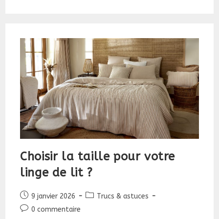
2026
Choisir la taille pour votre
linge de lit ?
Publication
Post
9 janvier 2026
Trucs & astuces
publiée :
category:
Commentaires
0 commentaire
de