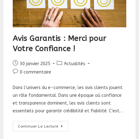
Avis Garantis : Merci pour
Votre Confiance !
Publication
Post
30 janvier 2025
Actualités
publiée :
category:
Commentaires
0 commentaire
de
la
Dans l’univers du e-commerce, les avis clients jouent
publication :
un rôle fondamental. Dans une époque où confiance
et transparence dominent, les avis clients sont
essentiels pour garantir crédibilité et fiabilité. C’est…
Avis
Continuer La Lecture
Garantis
: