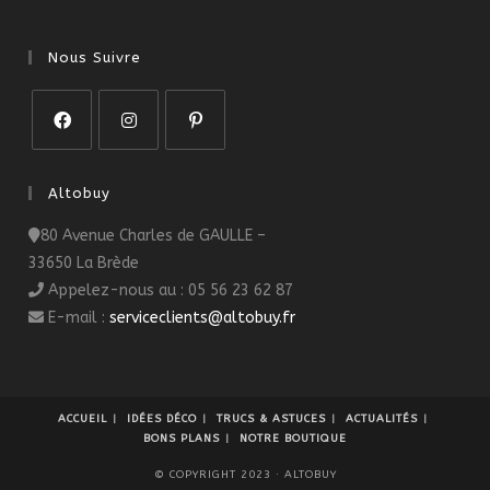
Nous Suivre
S’ouvre
S’ouvre
S’ouvre
dans
dans
dans
Altobuy
un
un
un
80 Avenue Charles de GAULLE –
nouvel
nouvel
nouvel
33650 La Brède
onglet
onglet
onglet
Appelez-nous au : 05 56 23 62 87
E-mail :
serviceclients@altobuy.fr
ACCUEIL
IDÉES DÉCO
TRUCS & ASTUCES
ACTUALITÉS
BONS PLANS
NOTRE BOUTIQUE
© COPYRIGHT 2023 · ALTOBUY