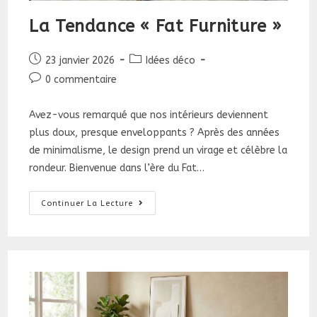
La Tendance « Fat Furniture »
Publication
Post
23 janvier 2026
Idées déco
publiée :
category:
Commentaires
0 commentaire
de
la
Avez-vous remarqué que nos intérieurs deviennent
publication :
plus doux, presque enveloppants ? Après des années
de minimalisme, le design prend un virage et célèbre la
rondeur. Bienvenue dans l’ère du Fat…
La
Continuer La Lecture
Tendance
«
Fat
Furniture
»