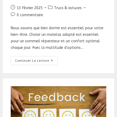
Publication
Post
13 février 2025
Trucs & astuces
publiée :
category:
Commentaires
0 commentaire
de
la
Nous savons que bien dormir est essentiel pour votre
publication :
bien-être. Choisir un matelas adapté est essentiel
pour un sommeil réparateur et un confort optimal
chaque jour. Avec la multitude d'options…
Bien
Continuer La Lecture
Choisir
Son
Matelas
:
Le
Guide
Ultime