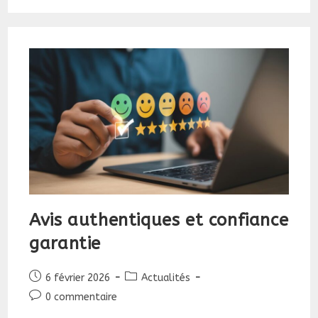
2026
Avis authentiques et confiance
garantie
Publication
Post
6 février 2026
Actualités
publiée :
category:
Commentaires
0 commentaire
de