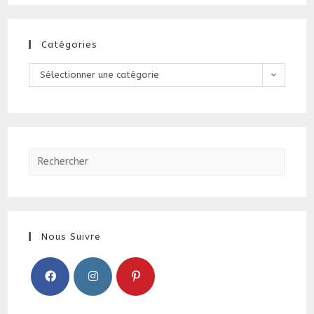
Merci
Pour
Votre
Confiance
!
Catégories
Catégories
Sélectionner une catégorie
Nous Suivre
S’ouvre
S’ouvre
S’ouvre