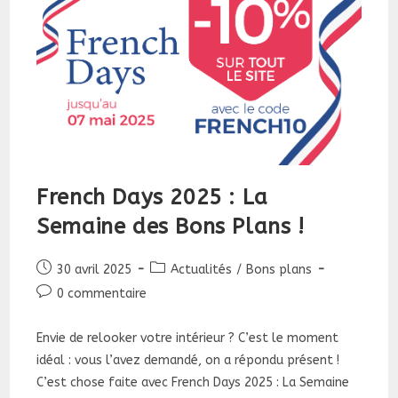
French Days 2025 : La
Semaine des Bons Plans !
Publication
Post
30 avril 2025
Actualités
/
Bons plans
publiée :
category:
Commentaires
0 commentaire
de
la
Envie de relooker votre intérieur ? C’est le moment
publication :
idéal : vous l’avez demandé, on a répondu présent !
C’est chose faite avec French Days 2025 : La Semaine