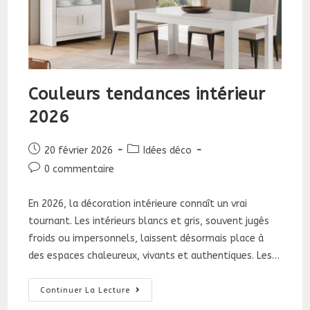
Couleurs tendances intérieur
2026
Publication
Post
20 février 2026
Idées déco
publiée :
category:
Commentaires
0 commentaire
de
la
En 2026, la décoration intérieure connaît un vrai
publication :
tournant. Les intérieurs blancs et gris, souvent jugés
froids ou impersonnels, laissent désormais place à
des espaces chaleureux, vivants et authentiques. Les…
Couleurs
Continuer La Lecture
Tendances
Intérieur